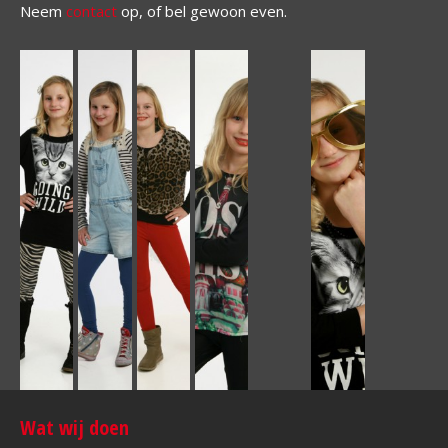
Neem
contact
op, of bel gewoon even.
Wat wij doen